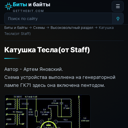
Биты
и байты
☰
GETTHEBIT.COM
⚲
Биты и байты
→
Схемы
→
Высоковольтный раздел
→ Катушка
Тесла(от Staff)
Катушка Тесла(от Staff)
Автор - Артем Яновский.
Схема устройства выполнена на генераторной
лампе ГК71 здесь она включена пентодом.