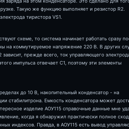
 заряда на этом конденсаторе. Это сделано для тог
рузке. Такую же функцию выполняет и резистор R2.
электрода тиристора VS1.
ствуют схеме, то система начинает работать сразу п
ы на коммутируемое напряжение 220 В. В других сл
2 зависит, прежде всего, ток управляющего электрода
этого импульса отвечает С1, поэтому эти элементы
еделах до 10 В, накопительный конденсатор - на
ии стабилитрона. Емкость конденсатора может дости
нтересное изделие АОУ115 справочные данные мне уд
ивление, когда я обнаружил практически полное сход
нных индексов. Правда, в АОУ115 есть вывод управля